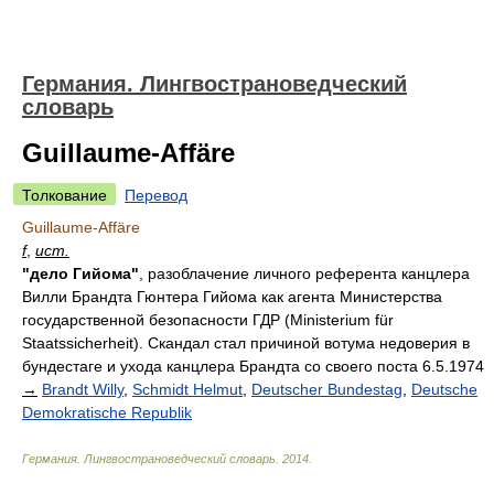
Германия. Лингвострановедческий
словарь
Guillaume-Affäre
Толкование
Перевод
Guillaume-Affäre
f
,
ист.
"дело Гийома"
, разоблачение личного референта канцлера
Вилли Брандта Гюнтера Гийома как агента Министерства
государственной безопасности ГДР (Ministerium für
Staatssicherheit). Скандал стал причиной вотума недоверия в
бундестаге и ухода канцлера Брандта со своего поста 6.5.1974
→
Brandt Willy
,
Schmidt Helmut
,
Deutscher Bundestag
,
Deutsche
Demokratische Republik
Германия. Лингвострановедческий словарь
.
2014
.