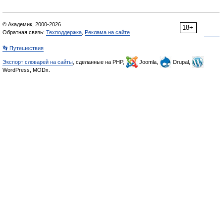
© Академик, 2000-2026
18+
Обратная связь:
Техподдержка
,
Реклама на сайте
👣 Путешествия
Экспорт словарей на сайты
, сделанные на PHP,
Joomla,
Drupal,
WordPress, MODx.