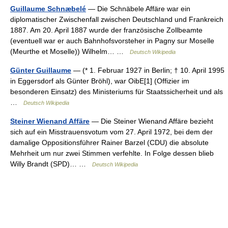
Guillaume Schnæbelé
— Die Schnäbele Affäre war ein
diplomatischer Zwischenfall zwischen Deutschland und Frankreich
1887. Am 20. April 1887 wurde der französische Zollbeamte
(eventuell war er auch Bahnhofsvorsteher in Pagny sur Moselle
(Meurthe et Moselle)) Wilhelm… …
Deutsch Wikipedia
Günter Guillaume
— (* 1. Februar 1927 in Berlin; † 10. April 1995
in Eggersdorf als Günter Bröhl), war OibE[1] (Offizier im
besonderen Einsatz) des Ministeriums für Staatssicherheit und als
…
Deutsch Wikipedia
Steiner Wienand Affäre
— Die Steiner Wienand Affäre bezieht
sich auf ein Misstrauensvotum vom 27. April 1972, bei dem der
damalige Oppositionsführer Rainer Barzel (CDU) die absolute
Mehrheit um nur zwei Stimmen verfehlte. In Folge dessen blieb
Willy Brandt (SPD)… …
Deutsch Wikipedia