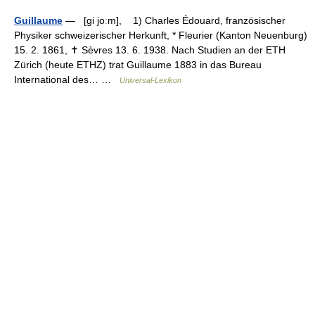
Guillaume
— [gi joːm], 1) Charles Édouard, französischer
Physiker schweizerischer Herkunft, * Fleurier (Kanton Neuenburg)
15. 2. 1861, ✝ Sèvres 13. 6. 1938. Nach Studien an der ETH
Zürich (heute ETHZ) trat Guillaume 1883 in das Bureau
International des… …
Universal-Lexikon