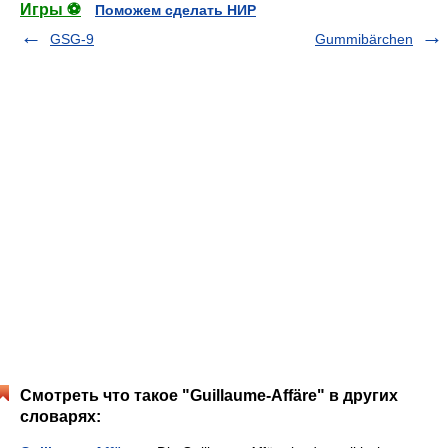
Игры ⚽
Поможем сделать НИР
GSG-9
Gummibärchen
Смотреть что такое "Guillaume-Affäre" в других
словарях: